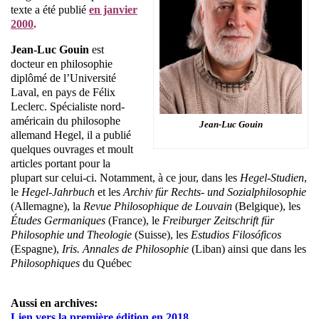
texte a été publié
en janvier
2000
.
Jean-Luc Gouin
est
docteur en philosophie
diplômé de l’Université
Laval, en pays de Félix
Leclerc. Spécialiste nord-
américain du philosophe
Jean-Luc Gouin
allemand Hegel, il a publié
quelques ouvrages et moult
articles portant pour la
plupart sur celui-ci. Notamment, à ce jour, dans les
Hegel-Studien
,
le
Hegel-Jahrbuch
et les
Archiv für Rechts- und Sozialphilosophie
(Allemagne), la
Revue Philosophique de Louvain
(Belgique), les
Études Germaniques
(France), le
Freiburger Zeitschrift für
Philosophie und Theologie
(Suisse), les
Estudios Filosóficos
(Espagne),
Iris. Annales de Philosophie
(Liban) ainsi que dans les
Philosophiques
du Québec
Aussi en archives:
Lien vers la première édition en 2018