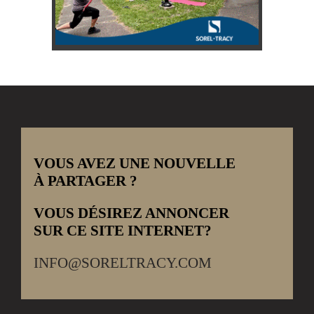
VOUS AVEZ UNE NOUVELLE
À PARTAGER ?
VOUS DÉSIREZ ANNONCER
SUR CE SITE INTERNET?
INFO@SORELTRACY.COM