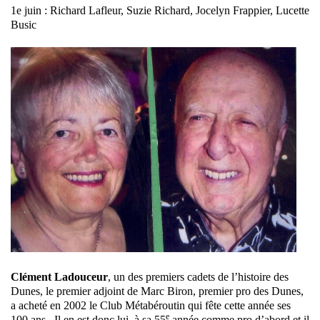
1e juin : Richard Lafleur, Suzie Richard, Jocelyn Frappier, Lucette
Busic
Clément Ladouceur
, un des premiers cadets de l’histoire des
Dunes, le premier adjoint de Marc Biron, premier pro des Dunes,
a acheté en 2002 le Club Métabéroutin qui fête cette année ses
e
100 ans. Il en est donc lui, à sa 55
année comme pro d’abord et il