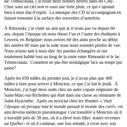
lac Témiscouata, j’ai roulé deux bonnes heures dans les Chic-
Choc sous un ciel noir et sous une forte pluie, ce qui s’ajustait
bien à mon état d’esprit. La musique des CD m’accompagnait en
faisant remonter à la surface des souvenirs d’autrefois.
À Rimouski, j’ai visité un ami que je n’avais pas vu depuis 60
ans, depuis l’époque où nous étions l’un et l’autre des étudiants à
Leuven, en Belgique; nous avions été des amis proche au début
des années 60 mais par la suite nous nous sommes perdus de vue.
Nous avions tant à nous dire :les paroles échangées m’ont
totalement habité tout au long de la route entre Rimouski et le lac
Témiscouata. Comment ne pas être nostalgique face au temps qui
passe?
Après les 650 milles du premier jour, je n’avais plus que 400
milles à faire pour arriver à Moncton, ce que j’ai fait le jeudi. À
Moncton, j’ai logé deux nuits chez un autre copain originaire de
Saint-Marc-sur-Richelieu qui était dans ma classe au séminaire de
Saint-Hyacinthe. Après un noviciat chez les Jésuites
-c’était
l’époque où presque tout le monde passait le monde des curés-
cet
ami devenu médecin pneumologue s’est transféré à Moncton où il
a travaillé près de 30 ans, où il a élevé trois filles
-toutes revenues
au Québec-
et où il continue, une fois retraité, à vivre avec son