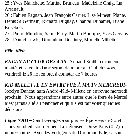
25 : Yves Blanchette, Martine Bruneau, Madeleine Craig, Ian
Arsenault
26 : Fabien Fagnan, Jean-François Cartier, Lise Mineau-Plante,
Denis St-Germain, Richard Duguay, Chantal Duhamel, Diane
Brisebois
27 : Pierre Mondou, Sabin Farly, Martin Bourque, Yves Gervais
28 : Daniel Lewis, Dominique Delainey, Murielle Millette
Pêle–Mêle
ENCAN AU CLUB DES 4 AS-
Armand Smith, encanteur
réputé, et sa gente dame seront de retour au Club des 4 as,
vendredi le 26 novembre, à compter de 7 heures.
KID MILLETTE EN ENTREVUE À MA TV MERCREDI-
Jocelyn Daneau aura André -Kid- Millette en entrevue mercredi
prochain. Nous apprendrons entre autres que le frère de Marcel
n’est jamais allé au plancher et qu’il s’est fait voler quelques
décisions.
Ligue NAH –
Saint-Georges a surpris les Éperviers de Sorel-
Tracy vendredi soir dernier. Le défenseur Drew Paris (0–2) a
impressionné. Avec les Voltigeurs de Drummondvile, saison