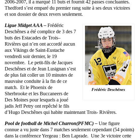
2006-2007, il a marqué 11 buts et fournit 42 passes concluantes.
Thedford s’est emparé du premier rang suite à ses deux victoires
et son dossier de deux revers seulement.
Ligue Midget AAA –
Frédéric
Deschênes a été complice de 3 des 7
buts des Estacades de Trois–
Rivières qui n’en ont accordé aucun
aux Vikings de Saint-Eustache
vendredi soir dernier, le 19
novembre. Le petit-fils de Jacques
Deschênes et de Jean Lusignan s’est
de plus fait coller un 10 minutes de
mauvaise conduite à la fin de ce
match. Et le Phoenix de
Frédéric Deschênes
Sherbrooke et les Buccaneers de
Des Moines pour lesquels a joué
jadis Jeff Petry ont repêché le fils
d’Hugo Deschênes qui habite maintenant Trois- Rivières.
Pool de football de Michel Charron(PFMC) –
Une figure
connue a vu juste dans 7 matches seulement cependant (54 points)
dans la conférence Yergeau : Ben Laprade. Une 3e victoire cette