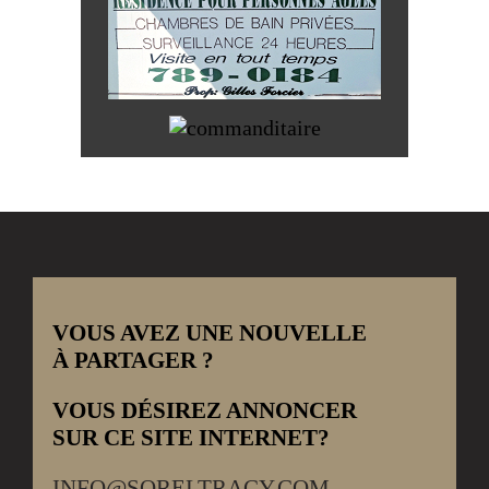
VOUS AVEZ UNE NOUVELLE
À PARTAGER ?
VOUS DÉSIREZ ANNONCER
SUR CE SITE INTERNET?
INFO@SORELTRACY.COM