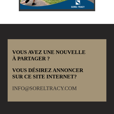
VOUS AVEZ UNE NOUVELLE
À PARTAGER ?
VOUS DÉSIREZ ANNONCER
SUR CE SITE INTERNET?
INFO@SORELTRACY.COM