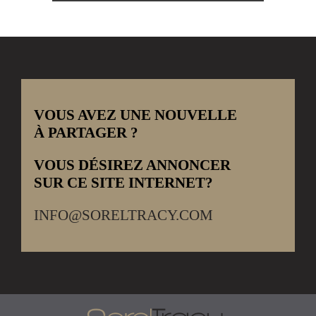
VOUS AVEZ UNE NOUVELLE
À PARTAGER ?
VOUS DÉSIREZ ANNONCER
SUR CE SITE INTERNET?
INFO@SORELTRACY.COM