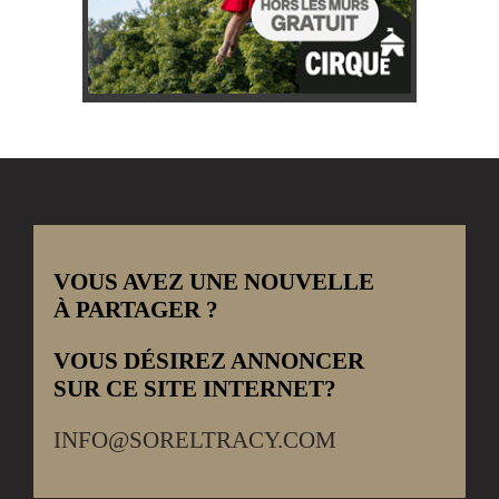
VOUS AVEZ UNE NOUVELLE
À PARTAGER ?
VOUS DÉSIREZ ANNONCER
SUR CE SITE INTERNET?
INFO@SORELTRACY.COM