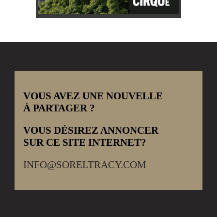
VOUS AVEZ UNE NOUVELLE
À PARTAGER ?
VOUS DÉSIREZ ANNONCER
SUR CE SITE INTERNET?
INFO@SORELTRACY.COM