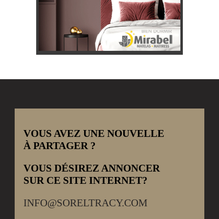
VOUS AVEZ UNE NOUVELLE
À PARTAGER ?
VOUS DÉSIREZ ANNONCER
SUR CE SITE INTERNET?
INFO@SORELTRACY.COM