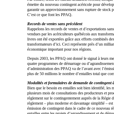
émettre du nouveau contingent acéricole pour développe
garantir un approvisionnement sans rupture de stock pou
C’est ce que font les PPAQ.
Records de ventes sans précédent
Rappelons les records de ventes et d’exportations sans
vendues par les acériculteurs québécois aux transformat
livres ont été exportées grâce aux efforts combinés de
transformateurs d’ici. Ceci représente près d’un millia
économique important pour nos régions.
Depuis 2003, les PPAQ ont donné le signal à leurs memb
quatre programmes de démarrage ou d’agrandissement 
d’administration des PPAQ va de l’avant avec l’émissi
plus de 50 millions le nombre d’entailles total que co
Modalités et formulaires de demande de contingent à
Bien que le besoin en entailles soit bien identifié, les 
plusieurs mois de consultations des producteurs et p
règlement sur le contingentement auprès de la Régie
règlement – plus moderne et davantage simplifié – es
émission de contingent dans le cadre de ce nouveau rè
entailles entre les projets d’agrandissement et de dé