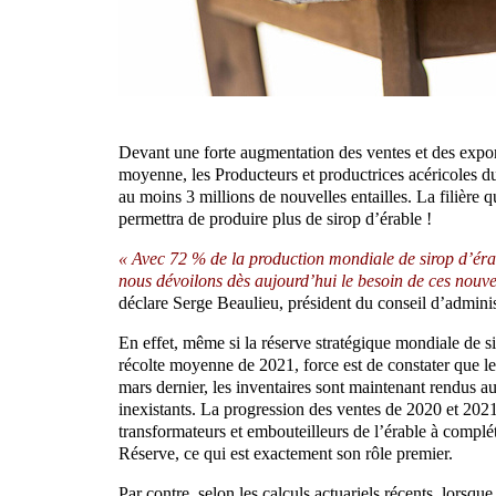
Devant une forte augmentation des ventes et des export
moyenne, les Producteurs et productrices acéricoles
au moins 3 millions de nouvelles entailles. La filière q
permettra de produire plus de sirop d’érable !
« Avec 72 % de la production mondiale de sirop d’érab
nous dévoilons dès aujourd’hui le besoin de ces nouve
déclare Serge Beaulieu, président du conseil d’admin
En effet, même si la réserve stratégique mondiale de 
récolte moyenne de 2021, force est de constater que le
mars dernier, les inventaires sont maintenant rendus au
inexistants. La progression des ventes de 2020 et 202
transformateurs et embouteilleurs de l’érable à complé
Réserve, ce qui est exactement son rôle premier.
Par contre, selon les calculs actuariels récents, lorsque