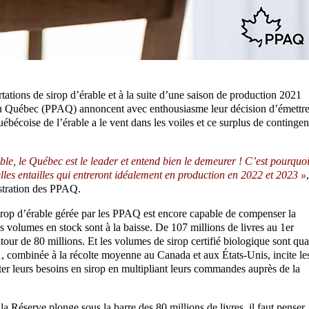
ations de sirop d’érable et à la suite d’une saison de production 2021
 du Québec (PPAQ) annoncent avec enthousiasme leur décision d’émettr
uébécoise de l’érable a le vent dans les voiles et ce surplus de contingen
le, le Québec est le leader et entend bien le demeurer ! C’est pourquo
lles entailles qui entreront idéalement en production en 2022 et 2023 »
,
istration des PPAQ.
sirop d’érable gérée par les PPAQ est encore capable de compenser la
s volumes en stock sont à la baisse. De 107 millions de livres au 1er
tour de 80 millions. Et les volumes de sirop certifié biologique sont qua
1, combinée à la récolte moyenne au Canada et aux États-Unis, incite le
ter leurs besoins en sirop en multipliant leurs commandes auprès de la
 la Réserve plonge sous la barre des 80 millions de livres, il faut penser