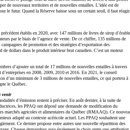
r de nouveaux territoires et de nouvelles entailles. L’idée est de
r le futur. Quand la Réserve baisse sous un certain seuil, il faut réagir
 précédent établis en 2020, avec 147 millions de livres de sirop d’érabl
eurs par le biais de l’agence de vente. De ce chiffre, 135 millions de
s campagnes de promotion et des stratégies d’exportation des
rd de dollars dans le produit intérieur brut canadien. C’est un moteur
res d’ajouter un total de 17 millions de nouvelles entailles à travers
d’entreprises en 2008, 2009, 2010 et 2016. En 2021, le conseil
on d’un minimum de 3 millions de nouvelles entailles, ce qui portera à
mpte le Québec.
 venir
modalités d’émission restent à préciser. En août dernier, à la suite de
roductrices, les PPAQ ont déposé une demande de modification du
 des marchés agricoles et alimentaires du Québec (RMAAQ). Ce nouvea
t mieux adapté au contexte acéricole actuel. Les PPAQ souhaitent une
glement. Ce dernier propose entre autres une nouvelle répartition des
marrage. Chaque demandeur aura également le choix entre une attribution