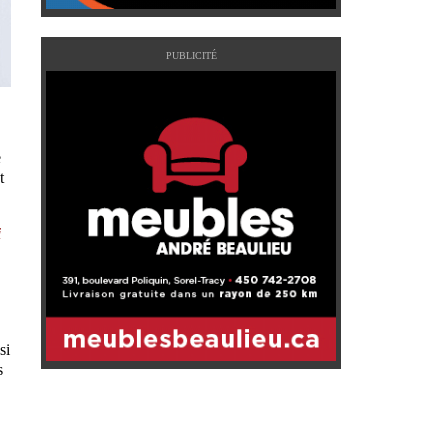
PUBLICITÉ
e
t
i
si
s