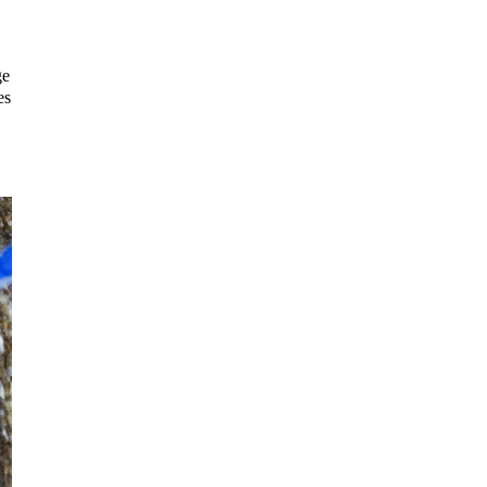
ge
es