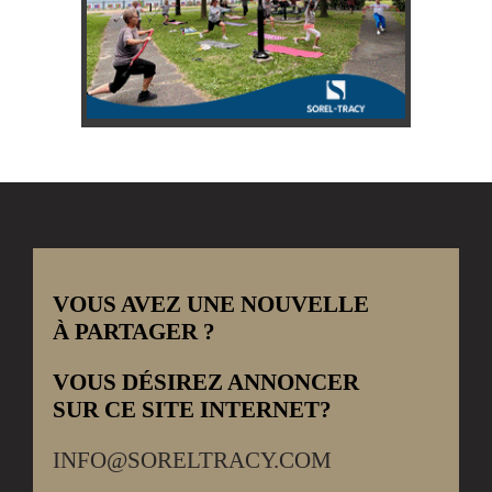
VOUS AVEZ UNE NOUVELLE
À PARTAGER ?
VOUS DÉSIREZ ANNONCER
SUR CE SITE INTERNET?
INFO@SORELTRACY.COM