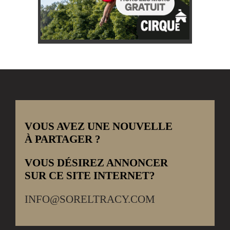
VOUS AVEZ UNE NOUVELLE
À PARTAGER ?
VOUS DÉSIREZ ANNONCER
SUR CE SITE INTERNET?
INFO@SORELTRACY.COM