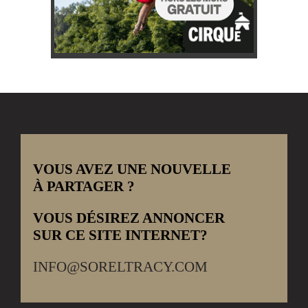
VOUS AVEZ UNE NOUVELLE
À PARTAGER ?
VOUS DÉSIREZ ANNONCER
SUR CE SITE INTERNET?
INFO@SORELTRACY.COM