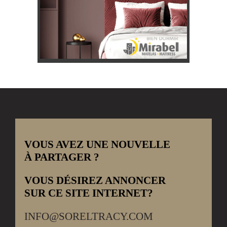
VOUS AVEZ UNE NOUVELLE
À PARTAGER ?
VOUS DÉSIREZ ANNONCER
SUR CE SITE INTERNET?
INFO@SORELTRACY.COM