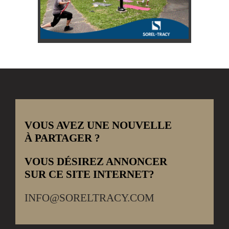
VOUS AVEZ UNE NOUVELLE
À PARTAGER ?
VOUS DÉSIREZ ANNONCER
SUR CE SITE INTERNET?
INFO@SORELTRACY.COM