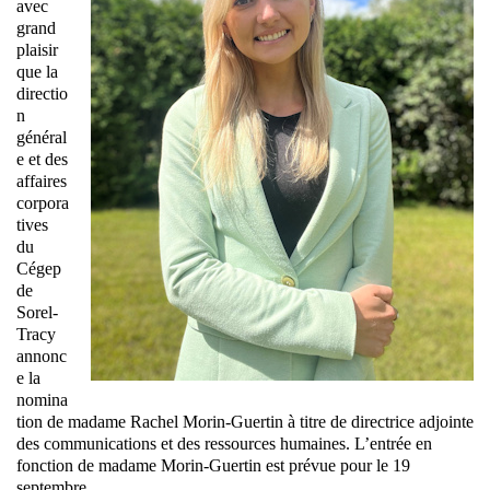
avec
grand
plaisir
que la
directio
n
général
e et des
affaires
corpora
tives
du
Cégep
de
Sorel-
Tracy
annonc
e la
nomina
tion de madame Rachel Morin-Guertin à titre de directrice adjointe
des communications et des ressources humaines. L’entrée en
fonction de madame Morin-Guertin est prévue pour le 19
septembre.