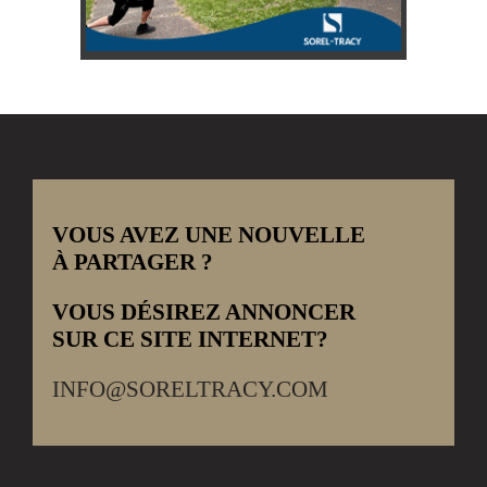
VOUS AVEZ UNE NOUVELLE
À PARTAGER ?
VOUS DÉSIREZ ANNONCER
SUR CE SITE INTERNET?
INFO@SORELTRACY.COM