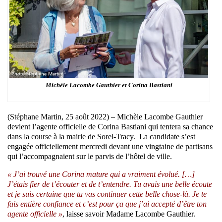
Michèle Lacombe Gauthier et Corina Bastiani
(Stéphane Martin, 25 août 2022) – Michèle Lacombe Gauthier
devient l’agente officielle de Corina Bastiani qui tentera sa chance
dans la course à la mairie de Sorel-Tracy. La candidate s’est
engagée officiellement mercredi devant une vingtaine de partisans
qui l’accompagnaient sur le parvis de l’hôtel de ville.
« J’ai trouvé une Corina mature qui a vraiment évolué. […]
J’étais fier de t’écouter et de t’entendre. Tu avais une belle écoute
et je suis certaine que tu vas continuer cette belle chose-là. Je te
fais entière confiance et c’est pour ça que j’ai accepté d’être ton
agente officielle »
, laisse savoir Madame Lacombe Gauthier.