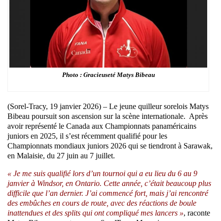
Photo : Gracieuseté Matys Bibeau
(Sorel-Tracy, 19 janvier 2026) – Le jeune quilleur sorelois Matys
Bibeau poursuit son ascension sur la scène internationale. Après
avoir représenté le Canada aux Championnats panaméricains
juniors en 2025, il s’est récemment qualifié pour les
Championnats mondiaux juniors 2026 qui se tiendront à Sarawak,
en Malaisie, du 27 juin au 7 juillet.
« Je me suis qualifié lors d’un tournoi qui a eu lieu du 6 au 9
janvier à Windsor, en Ontario. Cette année, c’était beaucoup plus
difficile que l’an dernier. J’ai commencé fort, mais j’ai rencontré
des embûches en cours de route, avec des réactions de boule
inattendues et des splits qui ont compliqué mes lancers »
, raconte