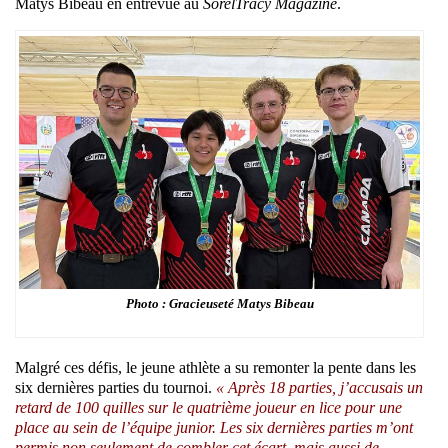
Matys Bibeau en entrevue au
SorelTracy Magazine
.
Photo : Gracieuseté Matys Bibeau
Malgré ces défis, le jeune athlète a su remonter la pente dans les
six dernières parties du tournoi.
« Après 18 parties, j’accusais un
retard de 100 quilles sur le quatrième joueur en lice pour une
place au sein de l’équipe junior. Les six dernières parties m’ont
permis non seulement de combler cet écart, mais aussi de