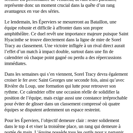
représente donc un moment crucial dans la quête d’un rang
avantageux en vue des séries.
Le lendemain, les Éperviers se mesureront au Bataillon, une
équipe robuste et difficile à affronter dans son propre
amphithéâtre. Ce duel revêt une importance majeure puisque Saint
Hyacinthe se trouve directement dans la ligne de mire de Sorel
Tracy au classement. Une victoire infligée à un rival direct aurait
l’effet d’un match à impact double, surtout dans une fin de
calendrier où chaque point gagné ou perdu a des répercussions
immédiates.
Dans les semaines qui s’en viennent, Sorel Tracy devra également
croiser le fer avec Saint Georges une seconde fois, ainsi qu’avec
Rivière du Loup, une formation qui lutte pour retrouver son
rythme. Ce calendrier offre une occasion réelle de solidifier la
position de l’équipe, mais exige aussi une constance irréprochable
pour éviter de glisser dans un classement compressé où quatre
équipes se disputent ardemment un espace restreint.
Pour les Éperviers, l’objectif demeure clair : rester solidement
dans le top 4 et viser la troisième place, un rang qui demeure à
portée de main. L’équipe possède tous les outils pour y parvenir,