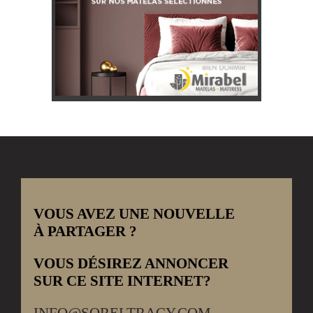
VOUS AVEZ UNE NOUVELLE
À PARTAGER ?
VOUS DÉSIREZ ANNONCER
SUR CE SITE INTERNET?
INFO@SORELTRACY.COM