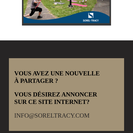
VOUS AVEZ UNE NOUVELLE
À PARTAGER ?
VOUS DÉSIREZ ANNONCER
SUR CE SITE INTERNET?
INFO@SORELTRACY.COM