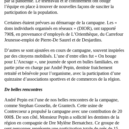
par la pandémie. Le télétravail et le confinement ont obligé
l’équipe en place à trouver de nouvelles façons de susciter la
participation de la population.
Certaines étaient prévues au démarrage de la campagne. Les «
dons individuels organisés en réseaux » (DIOR), ont rapporté
790$, en provenance d’employés de L’Orienthèque, du Carrefour
Jeunesse-emploi de Pierre-De Saurel et de Desjardins.
D’autres se sont ajoutées en cours de campagne, souvent inspirées
par des citoyens mobilisés. L’une d’entre elles fut « On bouge
pour L’Ancrage », une journée de sport en bulles familiales, en
partie prise en charge par André Pepin, dentiste fraichement
retraité et bénévole pour l’organisme, avec la participation d’une
quinzaine d’associations sportives et de commerces de la région.
De belles rencontres
André Pepin est l’une de nos belles rencontres de la campagne,
comme Stephan Gosselin, de Grantech. Cette usine de
Contrecoeur a propulsé la campagne avec une contribution de 20
000$. De son côté, Monsieur Pepin a sollicité les dentistes de la
région en compagnie de Dre Mylène Bernatchez. Ce groupe de
sept personnes représente une participation totale de près de 15