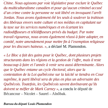
Chine. Nous agissons par voie législative pour exclure le Québec
du multiculturalisme canadien et pour qu’aucun criminel accusé
d’un crime contre la personne ne soit libéré en invoquant l’arrêt
Jordan. Nous avons également été les seuls à soulever la trahison
des libéraux envers notre culture et nos médias en capitulant sur
la taxe sur les services numériques et en écartant les
radiodiffuseurs et télédiffuseurs privés du budget. Par notre
travail rigoureux, nous avons également réussi à faire adopter, en
comité, notre amendement pour mettre fin à l’exemption religieuse
pour les discours haineux. »
, a déclaré M. Plamondon.
« Le Bloc a fait des gains pour le Québec, dont plusieurs projets
structurants dans les régions et la gestion de l’offre, mais il reste
beaucoup à faire et l’année à venir sera aussi déterminante. Alors
que le Québec entame un cycle électoral, alors que la
contestation de la Loi québécoise sur la laïcité se tiendra en Cour
suprême, le parti libéral sera de plus en plus un adversaire des
Québécois. Toutefois, les Québécois savent dorénavant qu’ils
doivent se méfier de Mark Carney »
, a conclu
le député de
Bécancour – Nicolet – Saurel – Alnôbak.
Bureau du député Louis Plamondon