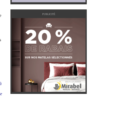
PUBLICITÉ
e
s
à
te