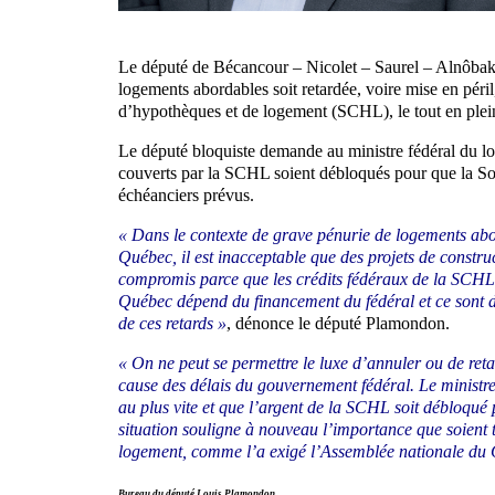
Le député de Bécancour – Nicolet – Saurel – Alnôbak
logements abordables soit retardée, voire mise en péril
d’hypothèques et de logement (SCHL), le tout en plei
Le député bloquiste demande au ministre fédéral du l
couverts par la SCHL soient débloqués pour que la Soci
échéanciers prévus.
« Dans le contexte de grave pénurie de logements abor
Québec, il est inacceptable que des projets de constru
compromis parce que les crédits fédéraux de la SCHL n
Québec dépend du financement du fédéral et ce sont d
de ces retards »
, dénonce le député Plamondon.
« On ne peut se permettre le luxe d’annuler ou de reta
cause des délais du gouvernement fédéral. Le ministre 
au plus vite et que l’argent de la SCHL soit débloqué 
situation souligne à nouveau l’importance que soient 
logement, comme l’a exigé l’Assemblée nationale du 
Bureau du député Louis Plamondon