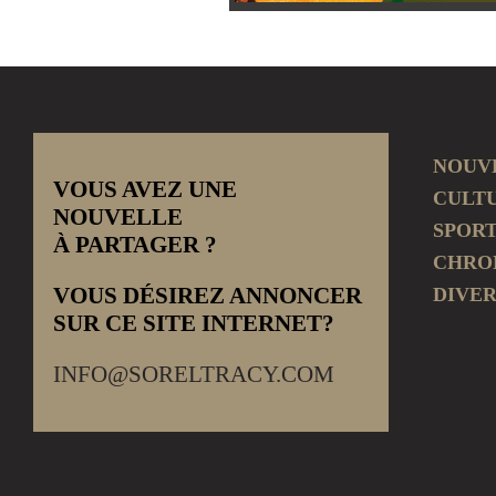
NOUV
VOUS AVEZ UNE
CULT
NOUVELLE
SPOR
À PARTAGER ?
CHRO
VOUS DÉSIREZ ANNONCER
DIVER
SUR CE SITE INTERNET?
INFO@SORELTRACY.COM