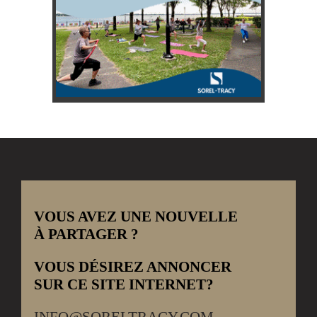
VOUS AVEZ UNE NOUVELLE
À PARTAGER ?
VOUS DÉSIREZ ANNONCER
SUR CE SITE INTERNET?
INFO@SORELTRACY.COM