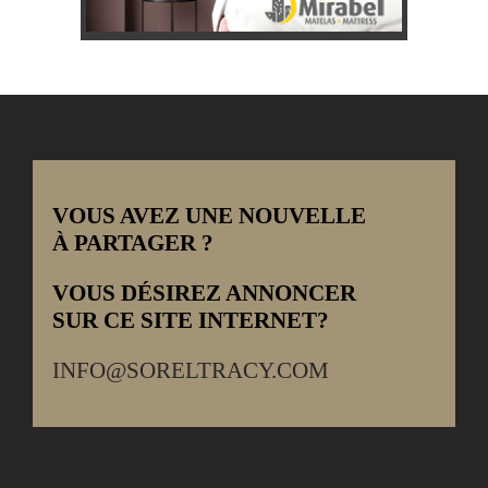
VOUS AVEZ UNE NOUVELLE
À PARTAGER ?
VOUS DÉSIREZ ANNONCER
SUR CE SITE INTERNET?
INFO@SORELTRACY.COM