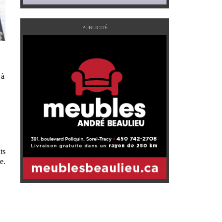
PUBLICITÉ
 à
ts
e.