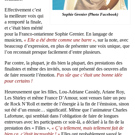
Effectivement c’est
Sophie Grenier (Photo Facebook)
la meilleure voix qui
a remporté la finale,
et c’était bien mérité
pour la Franco-ontarienne Sophie Grenier. En langage de
musicien,
« Elle a été drette comme une barre »
, sur la note, avec
beaucoup d’expression, en plus de présenter une voix unique, que
l’on reconnait presque facilement d’entre plusieurs.
Par contre, la plupart, je dis bien la plupart, des prestations des
finalistes et même des invités, nous ont présenté des oeuvres afin
de faire ressortir l’émotion.
Pas sûr que c’était une bonne idée
pour certains !
Heureusement que les filles, Lou-Adriane Cassidy, Ariane Roy,
Les Shirley et même France D’Amour, sont venues faire un peu
de Rock N’Roll et mettre de l’énergie à la fin de l’émission, sinon
sut été d’un ennuie… significatif. Même que l’animateur Charles
Lafortune, qui semblait dans l’obligation de faire de longues
entrevues avec les participants ce soir-là, a déclaré à la fin de la
prestation des « Filles »,
« Ç’a tellement, mais tellement fait de
bien ça, c’était incroyable ! »
Elles ont probablement sauvé le