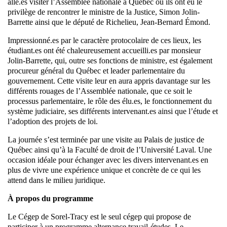
allé.es visiter l’Assemblée nationale à Québec où ils ont eu le
privilège de rencontrer le ministre de la Justice, Simon Jolin-
Barrette ainsi que le député de Richelieu, Jean-Bernard Émond.
Impressionné.es par le caractère protocolaire de ces lieux, les
étudiant.es ont été chaleureusement accueilli.es par monsieur
Jolin-Barrette, qui, outre ses fonctions de ministre, est également
procureur général du Québec et leader parlementaire du
gouvernement. Cette visite leur en aura appris davantage sur les
différents rouages de l’Assemblée nationale, que ce soit le
processus parlementaire, le rôle des élu.es, le fonctionnement du
système judiciaire, ses différents intervenant.es ainsi que l’étude et
l’adoption des projets de loi.
La journée s’est terminée par une visite au Palais de justice de
Québec ainsi qu’à la Faculté de droit de l’Université Laval. Une
occasion idéale pour échanger avec les divers intervenant.es en
plus de vivre une expérience unique et concrète de ce qui les
attend dans le milieu juridique.
À propos du programme
Le Cégep de Sorel-Tracy est le seul cégep qui propose de
participer à un programme alternance travail-études. Le