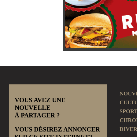
NOUV
VOUS AVEZ UNE
CULT
NOUVELLE
SPOR
À PARTAGER ?
CHRO
VOUS DÉSIREZ ANNONCER
DIVER
SUR CE SITE INTERNET?