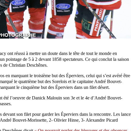
cy ont réussi à mettre un doute dans le tête de tout le monde en
 un pointage de 5 à 2 devant 1858 spectateurs. Ce qui conclut la saison
es de Christian Deschênes.
 en marquant le troisième but des Éperviers, celui qui s’est avéré être
arqué le quatrième but des Sorelois et le capitaine André Bouvet-
 marquant le cinquième but des Éperviers dans un filet désert.
nt été l’oeuvre de Danick Malouin son 3e et le 4e d’André Bouvet-
passes.
és devant son filet pour garder les Éperviers dans la rencontre. Les lance
- André Bouvet-Morissette, 2- Olivier Hinse, 3- Alexandre Picard
an Deschênes disait
« On pourrait parler des blessures et des absences,