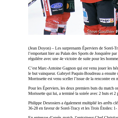
(Jean Doyon) – Les surprenants Éperviers de Sorel-Tra
l’emportant hier au Palais des Sports de Jonquière par
régulière avec une 4e victoire de suite pour les homm
C’est Marc-Antoine Gagnon qui est venu jouer les héros
le but vainqueur. Gabryel Paquin-Boudreau a ensuite m
Morrissette est venu sceller l’issue de la rencontre en
Pour les Éperviers, les deux premiers buts du match o
Morissette qui lui, a terminé la soirée avec 2 buts et 2 
Philippe Desrosiers a également multiplié les arrêts cl
36-28 en faveur de Sorel-Tracy et les Trois Étoiles: 1
En entrevue d’après-match, l’entraineur Chef Christi