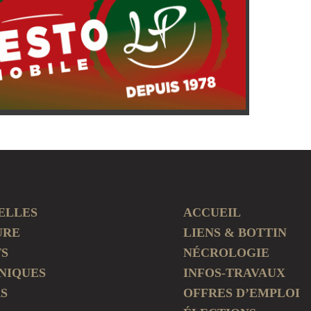
ELLES
ACCUEIL
URE
LIENS & BOTTIN
TS
NÉCROLOGIE
NIQUES
INFOS-TRAVAUX
S
OFFRES D’EMPLOI