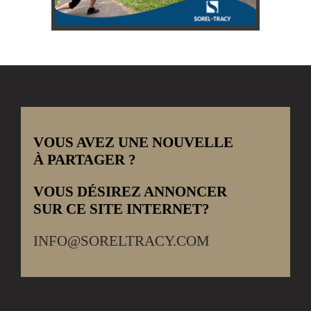
VOUS AVEZ UNE NOUVELLE
À PARTAGER ?
VOUS DÉSIREZ ANNONCER
SUR CE SITE INTERNET?
INFO@SORELTRACY.COM