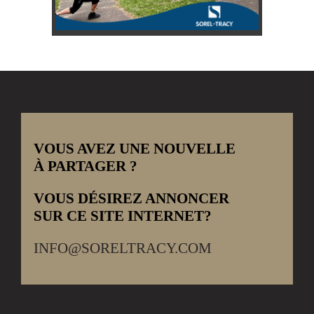
VOUS AVEZ UNE NOUVELLE
À PARTAGER ?
VOUS DÉSIREZ ANNONCER
SUR CE SITE INTERNET?
INFO@SORELTRACY.COM