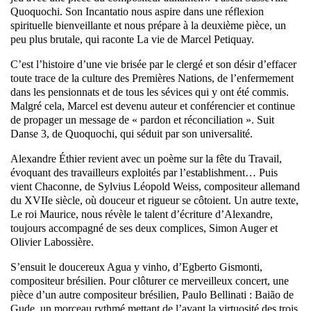
Quoquochi. Son Incantatio nous aspire dans une réflexion
spirituelle bienveillante et nous prépare à la deuxième pièce, un
peu plus brutale, qui raconte La vie de Marcel Petiquay.
C’est l’histoire d’une vie brisée par le clergé et son désir d’effacer
toute trace de la culture des Premières Nations, de l’enfermement
dans les pensionnats et de tous les sévices qui y ont été commis.
Malgré cela, Marcel est devenu auteur et conférencier et continue
de propager un message de « pardon et réconciliation ». Suit
Danse 3, de Quoquochi, qui séduit par son universalité.
Alexandre Éthier revient avec un poème sur la fête du Travail,
évoquant des travailleurs exploités par l’establishment… Puis
vient Chaconne, de Sylvius Léopold Weiss, compositeur allemand
du XVIIe siècle, où douceur et rigueur se côtoient. Un autre texte,
Le roi Maurice, nous révèle le talent d’écriture d’Alexandre,
toujours accompagné de ses deux complices, Simon Auger et
Olivier Labossière.
S’ensuit le doucereux Agua y vinho, d’Egberto Gismonti,
compositeur brésilien. Pour clôturer ce merveilleux concert, une
pièce d’un autre compositeur brésilien, Paulo Bellinati : Baião de
Gude, un morceau rythmé mettant de l’avant la virtuosité des trois