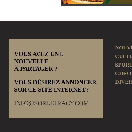
NOUV
VOUS AVEZ UNE
CULT
NOUVELLE
SPOR
À PARTAGER ?
CHRO
VOUS DÉSIREZ ANNONCER
DIVER
SUR CE SITE INTERNET?
INFO@SORELTRACY.COM