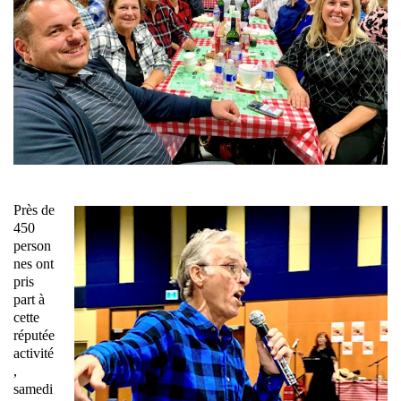
Près de
450
person
nes ont
pris
part à
cette
réputée
activité
,
samedi