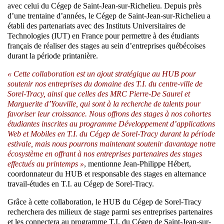
avec celui du Cégep de Saint-Jean-sur-Richelieu. Depuis près
d’une trentaine d’années, le Cégep de Saint-Jean-sur-Richelieu a
établi des partenariats avec des Instituts Universitaires de
Technologies (IUT) en France pour permettre à des étudiants
français de réaliser des stages au sein d’entreprises québécoises
durant la période printanière.
« Cette collaboration est un ajout stratégique au HUB pour
soutenir nos entreprises du domaine des T.I. du centre-ville de
Sorel-Tracy, ainsi que celles des MRC Pierre-De Saurel et
Marguerite d’Youville, qui sont à la recherche de talents pour
favoriser leur croissance. Nous offrons des stages à nos cohortes
étudiantes inscrites au programme Développement d’applications
Web et Mobiles en T.I. du Cégep de Sorel-Tracy durant la période
estivale, mais nous pourrons maintenant soutenir davantage notre
écosystème en offrant à nos entreprises partenaires des stages
effectués au printemps »
, mentionne Jean-Philippe Hébert,
coordonnateur du HUB et responsable des stages en alternance
travail-études en T.I. au Cégep de Sorel-Tracy.
Grâce à cette collaboration, le HUB du Cégep de Sorel-Tracy
recherchera des milieux de stage parmi ses entreprises partenaires
et les connectera au programme T.I. du Cégep de Saint-Jean-sur-