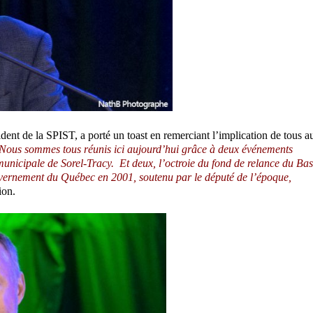
ident de la SPIST, a porté un toast en remerciant l’implication de tous a
Nous sommes tous réunis ici aujourd’hui grâce à deux événements
municipale de Sorel-Tracy. Et deux, l’octroie du fond de relance du Bas
ouvernement du Québec en 2001, soutenu par le député de l’époque,
ion.