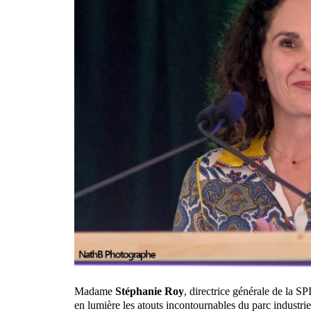
Madame
Stéphanie Roy
, directrice générale de la S
en lumière les atouts incontournables du parc industri