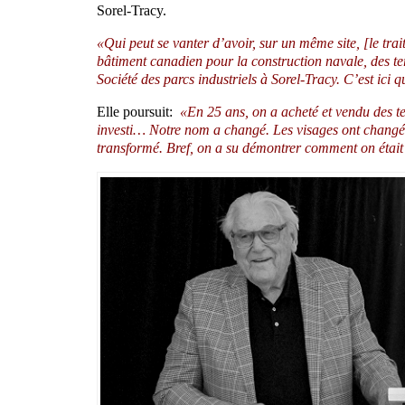
Sorel-Tracy.
«Qui peut se vanter d’avoir, sur un même site, [le tr
bâtiment canadien pour la construction navale, des ter
Société des parcs industriels à Sorel-Tracy. C’est ici 
Elle poursuit:
«En 25 ans, on a acheté et vendu des te
investi… Notre nom a changé. Les visages ont changé.
transformé. Bref, on a su démontrer comment on était