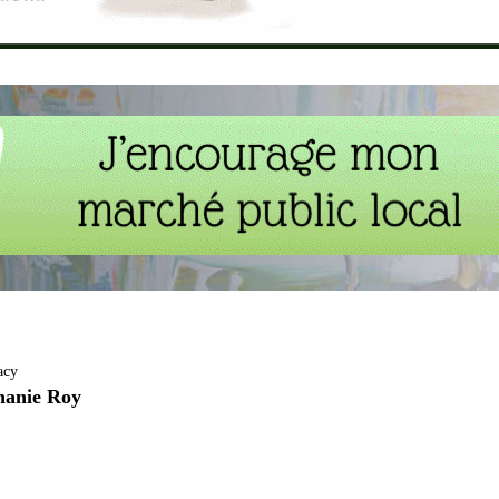
acy
phanie Roy