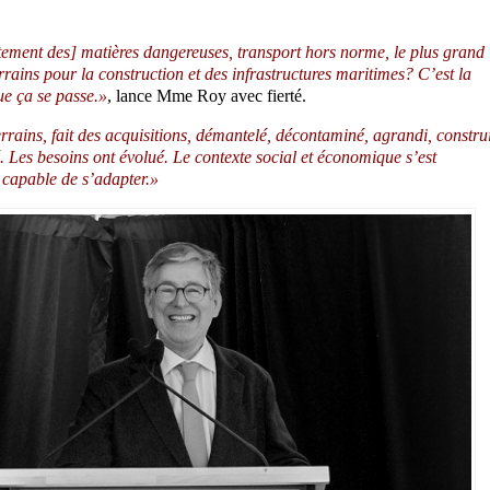
aitement des] matières dangereuses, transport hors norme, le plus grand
rains pour la construction et des infrastructures maritimes? C’est la
que ça se passe.»
, lance Mme Roy avec fierté.
rrains, fait des acquisitions, démantelé, décontaminé, agrandi, construi
 Les besoins ont évolué. Le contexte social et économique s’est
 capable de s’adapter.»