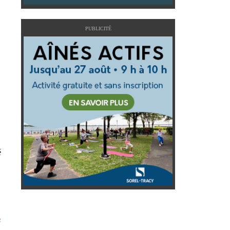
PUBLICITÉ
é
s