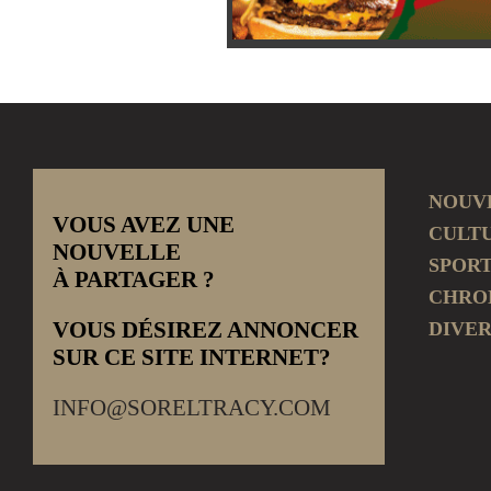
NOUV
VOUS AVEZ UNE
CULT
NOUVELLE
SPOR
À PARTAGER ?
CHRO
VOUS DÉSIREZ ANNONCER
DIVER
SUR CE SITE INTERNET?
INFO@SORELTRACY.COM