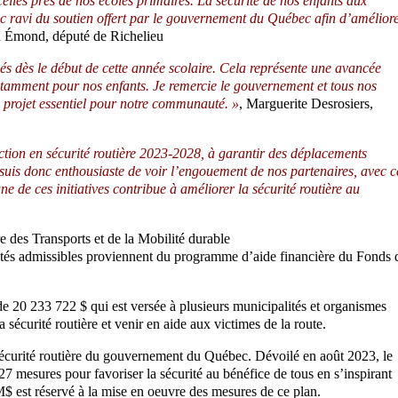
celles près de nos écoles primaires. La sécurité de nos enfants aux
onc ravi du soutien offert par le gouvernement du Québec afin d’amélior
d Émond, député de Richelieu
és dès le début de cette année scolaire. Cela représente une avancée
notamment pour nos enfants. Je remercie le gouvernement et tous nos
e projet essentiel pour notre communauté. »
, Marguerite Desrosiers,
ction en sécurité routière 2023-2028, à garantir des déplacements
 suis donc enthousiaste de voir l’engouement de nos partenaires, avec c
 de ces initiatives contribue à améliorer la sécurité routière au
e des Transports et de la Mobilité durable
tés admissibles proviennent du programme d’aide financière du Fonds 
 20 233 722 $ qui est versée à plusieurs municipalités et organismes
a sécurité routière et venir en aide aux victimes de la route.
sécurité routière du gouvernement du Québec. Dévoilé en août 2023, le
27 mesures pour favoriser la sécurité au bénéfice de tous en s’inspirant
$ est réservé à la mise en oeuvre des mesures de ce plan.