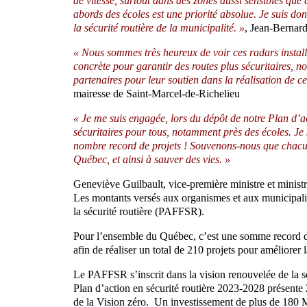
de vitesse, surtout dans des zones aussi sensibles que 
abords des écoles est une priorité absolue. Je suis d
la sécurité routière de la municipalité. »
, Jean-Bernar
« Nous sommes très heureux de voir ces radars install
concrète pour garantir des routes plus sécuritaires, 
partenaires pour leur soutien dans la réalisation de c
mairesse de Saint-Marcel-de-Richelieu
« Je me suis engagée, lors du dépôt de notre Plan d’a
sécuritaires pour tous, notamment près des écoles. Je
nombre record de projets ! Souvenons-nous que chacune
Québec, et ainsi à sauver des vies. »
Geneviève Guilbault, vice-première ministre et ministr
Les montants versés aux organismes et aux municipali
la sécurité routière (PAFFSR).
Pour l’ensemble du Québec, c’est une somme record de
afin de réaliser un total de 210 projets pour améliorer l
Le PAFFSR s’inscrit dans la vision renouvelée de la 
Plan d’action en sécurité routière 2023-2028 présente 
de la Vision zéro. Un investissement de plus de 180 M