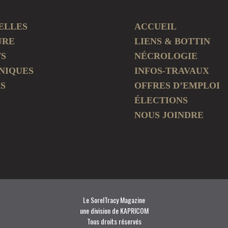
ELLES
ACCUEIL
URE
LIENS & BOTTIN
TS
NÉCROLOGIE
NIQUES
INFOS-TRAVAUX
S
OFFRES D’EMPLOI
ÉLECTIONS
NOUS JOINDRE
Le SorelTracy Magazine
une division de KAPRICOM
Tous droits réservés