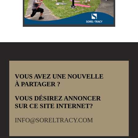
VOUS AVEZ UNE NOUVELLE
À PARTAGER ?
VOUS DÉSIREZ ANNONCER
SUR CE SITE INTERNET?
INFO@SORELTRACY.COM