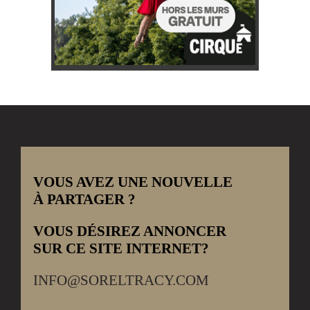
VOUS AVEZ UNE NOUVELLE
À PARTAGER ?
VOUS DÉSIREZ ANNONCER
SUR CE SITE INTERNET?
INFO@SORELTRACY.COM