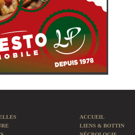
ELLES
ACCUEIL
URE
LIENS & BOTTIN
TS
NÉCROLOGIE