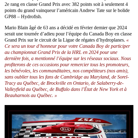
2e rang en classe Grand Prix avec 382 points soit à seulement 4
points du grand vainqueur l’américain Andrew Tate sur le bolide
GP88 – Hydrofish.
Mario Blain âgé de 63 ans a décidé en février dernier que 2024
serait une tournée d’adieu pour l’équipe du Canada Boy en classe
Grand Prix sur le circuit de la Ligue de régates d’hydroplanes.
«
Ce sera un tour d’honneur pour votre Canada Boy de participer
au championnat Grand Prix de la HRL en 2024 pour une
dernière fois, a mentionné l’équipe sur les réseaux sociaux. Nous
profiterons de ces occasions pour remercier tous les promoteurs,
les bénévoles, les commanditaires, nos compétiteurs (nos amis),
sans oublier tous les fans de Cambridge au Maryland, de Sorel-
Tracy au Québec, de Brockville en Ontario, de Salaberry-de-
Valleyfield au Québec, de Buffalo dans l’État de New York et à
Beauharnois au Québec. »