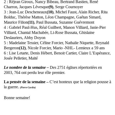
2 : Réjean Giroux, Nancy Bibeau, Bertrand Bastien, René
Charron, Jacques Lévesque
(9)
, Serge Cournoyer
3 : Jean-Luc Descheneaux
(10)
, Michel Faust, Alain Richer, Rita
Bolduc, Thérèse Matton, Léon Champagne, Gaétan Simard,
Maurice Filion
(11)
, Paul Bussata, Suzanne Guévremont
4 : Gabriel Paul-Hus, Réal Guilbert, Manon Villiard, Janie-Pier
Villiard, Chantal Machabée, Li-Rose Bussata, Ghislaine
Deslauriers, Abby Doyon
5 : Madelaine Tessier, Céline Forcier, Nathalie Niquette, Reynald
Bergeron
(12)
, Nicole Forcier, Mario -NHL- Lemieux a 59 ans
6 : Lise Letarte, Denis Hébert, Benoit Cartier, Claire L’Espérance,
Josée Pelletier, Maïté
Le nombre de la semaine –
Des 2751 églises répertoriées en
2003, 764 ont perdu leur rôle premier.
La pensée de la semaine –
C’est honteux que la religion pousse à
la guerre.
(Pierre Cardin)
Bonne semaine!