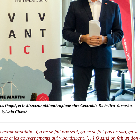
is Gagné, et le directeur philanthropique chez Centraide Richelieu-Yamaska,
Sylvain Chassé.
n communautaire. Ça ne se fait pas seul, ça ne se fait pas en silo, ça se
ganismes et les gouvernements qui y participent. […] Quand on fait un don 