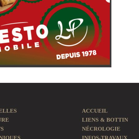
ELLES
ACCUEIL
URE
LIENS & BOTTIN
TS
NÉCROLOGIE
NIQUES
INFOS-TRAVAUX