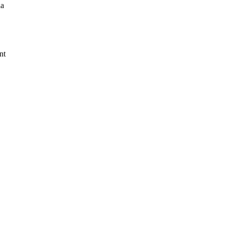
la
nt