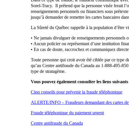
Sorel-Tracy. Il prétend que la personne visée ferait l’
renseignements personnels ou financiers sous prétext
jusqu’à demander de remettre les cartes bancaires dan
La Sûreté du Québec rappelle à la population d’être vi
• Ne jamais divulguer de renseignements personnels ou
• Aucun policier ou représentant d’une institution fin
• En cas de doute, raccrochez et communiquez directem
Toute personne qui croit avoir été ciblée par ce type d
qu’au Centre antifraude du Canada au 1-888-495-8501.
type de stratagème.
Vous pouvez également consulter les liens suivants 
Cinq conseils pour prévenir la fraude téléphonique
ALERTE/INFO – Fraudeurs demandant des cartes de c
Fraude téléphonique du paiement urgent
Centre antifraude du Canada