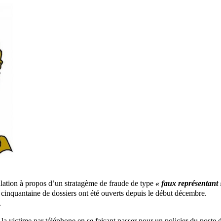
lation à propos d’un stratagème de fraude de type
« faux représentant 
cinquantaine de dossiers ont été ouverts depuis le début décembre.
.
a victime par téléphone en se faisant passer pour un policier du poste 