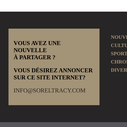
NOUV
VOUS AVEZ UNE
CULT
NOUVELLE
SPOR
À PARTAGER ?
CHRO
VOUS DÉSIREZ ANNONCER
DIVER
SUR CE SITE INTERNET?
INFO@SORELTRACY.COM