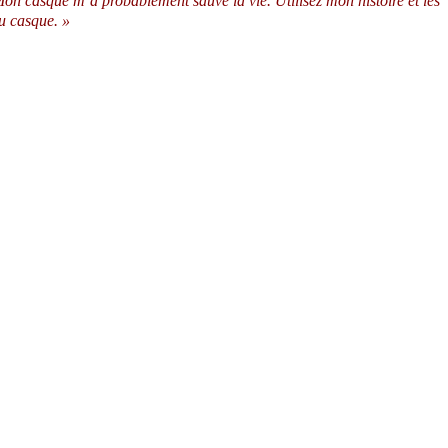
on casque m’a probablement sauvé la vie. Utilisez mon histoire et les
u casque. »