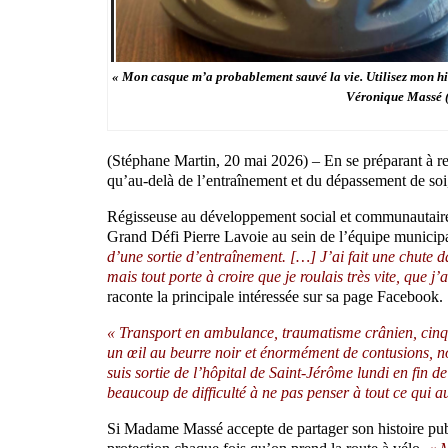
« Mon casque m’a probablement sauvé la vie. Utilisez mon his
Véronique Massé (
(Stéphane Martin, 20 mai 2026) – En se préparant à r
qu’au-delà de l’entraînement et du dépassement de soi, l
Régisseuse au développement social et communautaire à
Grand Défi Pierre Lavoie au sein de l’équipe municip
d’une sortie d’entraînement. […] J’ai fait une chute d
mais tout porte à croire que je roulais très vite, que j
raconte la principale intéressée sur sa page Facebook.
« Transport en ambulance, traumatisme crânien, cinq c
un œil au beurre noir et énormément de contusions, 
suis sortie de l’hôpital de Saint-Jérôme lundi en fin 
beaucoup de difficulté à ne pas penser à tout ce qui au
Si Madame Massé accepte de partager son histoire pub