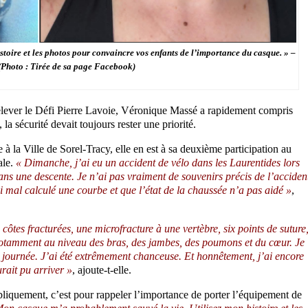
toire et les photos pour convaincre vos enfants de l’importance du casque. » –
Photo : Tirée de sa page Facebook)
elever le Défi Pierre Lavoie, Véronique Massé a rapidement compris
a sécurité devait toujours rester une priorité.
 la Ville de Sorel-Tracy, elle en est à sa deuxième participation au
ale.
« Dimanche, j’ai eu un accident de vélo dans les Laurentides lors
ans une descente. Je n’ai pas vraiment de souvenirs précis de l’acciden
’ai mal calculé une courbe et que l’état de la chaussée n’a pas aidé »
,
ôtes fracturées, une microfracture à une vertèbre, six points de suture
notamment au niveau des bras, des jambes, des poumons et du cœur. Je
de journée. J’ai été extrêmement chanceuse. Et honnêtement, j’ai encore
rait pu arriver »
, ajoute-t-elle.
liquement, c’est pour rappeler l’importance de porter l’équipement de