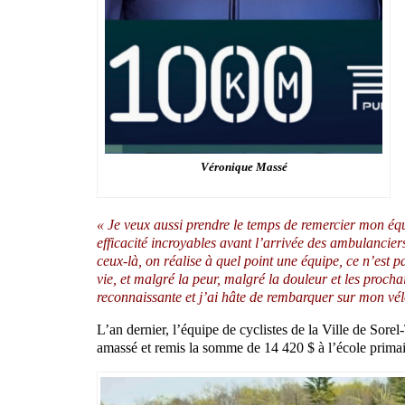
Véronique Massé
« Je veux aussi prendre le temps de remercier mon équ
efficacité incroyables avant l’arrivée des ambulanci
ceux-là, on réalise à quel point une équipe, ce n’est p
vie, et malgré la peur, malgré la douleur et les procha
reconnaissante et j’ai hâte de rembarquer sur mon vél
L’an dernier, l’équipe de cyclistes de la Ville de Sor
amassé et remis la somme de 14 420 $ à l’école primai