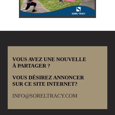
VOUS AVEZ UNE NOUVELLE
À PARTAGER ?
VOUS DÉSIREZ ANNONCER
SUR CE SITE INTERNET?
INFO@SORELTRACY.COM