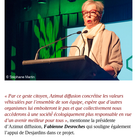
« Par ce geste citoyen, Azimut diffusion concrétise les valeurs
véhiculées par l’ensemble de son équipe, espère que d’autres
organismes lui emboiteront le pas et que collectivement nous
accèderons à une société́ écologiquement plus responsable en vue
d’un avenir meilleur pour tous »
, mentionne la présidente
d’Azimut diffusion,
Fabienne Desroches
qui souligne également
l’appui de Desjardins dans ce projet.