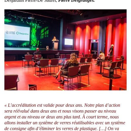
Desjardins Pierre-De Saurel,
Pierre Desgranges.
« L’accréditation est valide pour deux ans. Notre plan d’action
sera réévalué dans deux ans et nous visons passer au niveau
argent et au niveau or deux ans plus tard. À court terme, nous
allons installer un système de verres réutilisables avec un système
de consigne afin d’éliminer les verres de plastique. […] On va